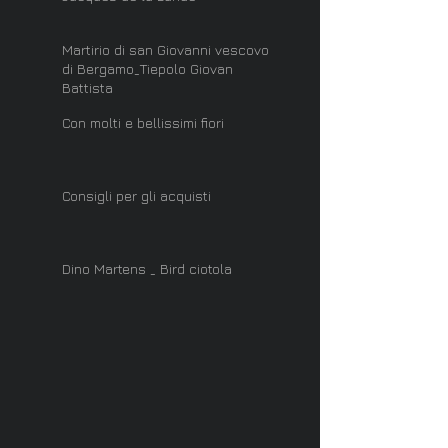
Martirio di san Giovanni vescovo
di Bergamo_Tiepolo Giovan
Battista
Con molti e bellissimi fiori
Consigli per gli acquisti
Dino Martens _ Bird ciotola