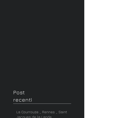
Post
recenti
La Courrouze _ Rennes _ Saint
Jacques de la Lande