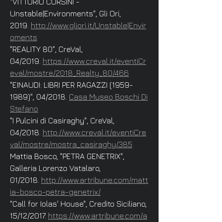
"VITTORIO CORSINI -
Unstable|Environments", Gli Ori,
2019.
http://www.gliori.it/Unstable|Envir
oments
"REALITY 80", CreVal,
04/2019.
https://www.creval.it/eventiCr
eval/mostre/2018_Realty_80/466
"EINAUDI: LIBRI PER RAGAZZI
(1959-
1989)
", 04/2018.
Casa Museo Boschi Di
Stefano
"I Pulcini di Casiraghy", CreVal,
04/2018.
http://www.creval.it/eventiCre
val/mostre/mostra_casiraghy/385
Mattia Bosco, "PETRA GENETRIX",
Galleria Lorenzo Vatalaro,
01/2018.
http://www.artribune.com/matt
ia-bosco-petra-genetrix/
"Call for Iolas' House", Credito Siciliano,
15/12/2017.
https://www.artribune.com/a