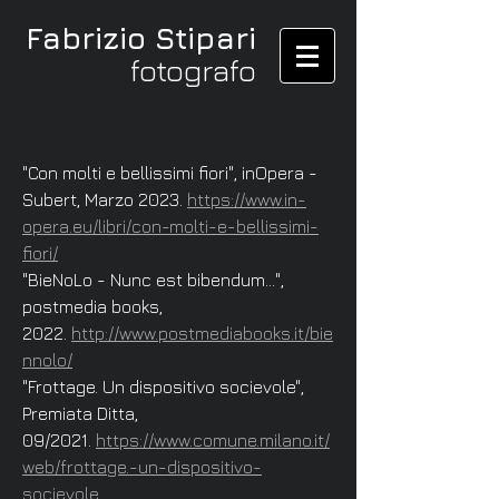
Fabrizio Stipari
fotografo
"Con molti e bellissimi fiori", inOpera -
Subert, Marzo 2023.
https://www.in-
opera.eu/libri/con-molti-e-bellissimi-
fiori/
"BieNoLo - Nunc est bibendum...",
postmedia books,
2022.
http://www.postmediabooks.it/bie
nnolo/
"Frottage. Un dispositivo socievole",
Premiata Ditta,
09/2021.
https://www.comune.milano.it/
web/frottage.-un-dispositivo-
socievole