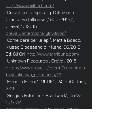
http://www.exibart.com/
"Creval contemporary. Collezione
Credito Valtellinese
(1900-2015)
",
CreVal, 10/2015.
crevalContemporaryInvito.pdf
"Come cera per le api", Mattia Bosco,
Museo Diocesano di Milano, 06/2015.
Ed. Gli Ori.
http://www.artribune.com/
"Unknown Pleasures", CreVal, 2015.
https://www.creval.it/eventiCreval/mos
tre/Unknown_pleasures/78
"Mondi a Milano", MUDEC, 24OreCultura,
2015.
"Sergius Fstöhler - Stahlwerk", CreVal,
10/2014.
"Franco Grignani - Alterazioni ottico
mentali
1929-1999
", CreVal, 2014.
https://www.creval.it/grignani2013.html