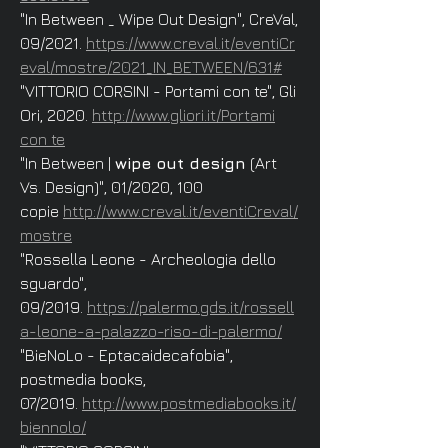
"In Between _ Wipe Out Design", CreVal,
09/2021.
https://www.creval.it/eventiCr
eval/mostre/2021_IN_BETWEEN/631#
"VITTORIO CORSINI - Portami con te", Gli
Ori, 2020.
http://www.gliori.it/Portami
con te
"In Between |
wipe out design
(Art
Vs. Design)", 01/2020, 100
copie
http://www.creval.it/eventiCreval/
mostre
"Rossella Leone - Archeologia dello
sguardo",
09/2019.
https://palermo.gds.it/rossell
a-leone-a-palazzo-riso-di-palermo/
"BieNoLo - Eptacaidecafobia",
postmedia books,
07/2019.
http://www.postmediabooks.it/
biennolo/