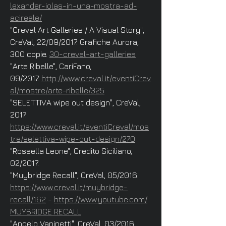
lexander-iolas-in-una-mostra-ad-
acireale/
"Creval Art Galleries / A Visual Story",
CreVal, 22/09/2017. Grafiche Aurora,
300 copie.
30-creval-art-galleries
"Arte Ribelle", CariFano,
09/2017.
http://www.creval.it/eventiCrev
al/mostre/arte-ribelle/325
"SELETTIVA wipe out design", CreVal,
2017.
https://www.creval.it/eventiCreval/mos
tre/selettiva-wipe-out-design/270
"Rossella Leone", Credito Siciliano,
02/2017.
"Muybridge Recall", CreVal, 05/2016.
https://www.creval.it/muybridge-
recall/162
-
https://www.youtube.com/
MUYBRIDGE RECALL
"Angelo Vaninetti", CreVal, 03/2016.