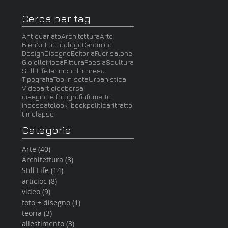
Cerca per tag
Antiquariato
Architettura
Arte
BienNoLo
Catalogo
Ceramica
Design
Disegno
Editoria
Fuorisalone
Gioiello
Moda
Pittura
Poesia
Scultura
Still Life
Tecnica di ripresa
Tipografia
Top in seta
Urbanistica
Video
articioc
borsa
disegno e fotografia
fumetto
indossato
look-book
politica
ritratto
timelapse
Categorie
Arte
(40)
40 post
Architettura
(3)
3 post
Still Life
(14)
14 post
articioc
(8)
8 post
video
(9)
9 post
foto + disegno
(1)
1 post
teoria
(3)
3 post
allestimento
(3)
3 post