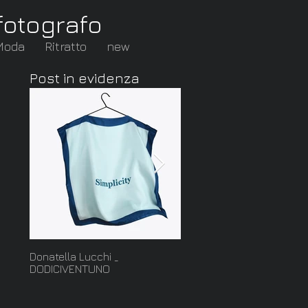
fotografo
Moda
Ritratto
new
Post in evidenza
Donatella Lucchi _
Cut: nuova serie della
DODICIVENTUNO
collezione Ghiaccio di
Francesca Mo