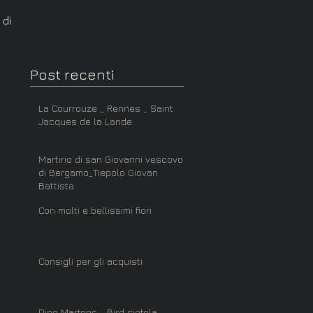
Post recenti
La Courrouze _ Rennes _ Saint
Jacques de la Lande
Martirio di san Giovanni vescovo
di Bergamo_Tiepolo Giovan
Battista
Con molti e bellissimi fiori
Consigli per gli acquisti
Dino Martens _ Bird ciotola