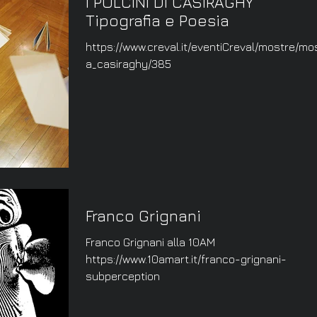
I PULCINI DI CASIRAGHY
Tipografia e Poesia
https://www.creval.it/eventiCreval/mostre/mo
a_casiraghy/385
Franco Grignani
Franco Grignani alla 10AM
https://www.10amart.it/franco-grignani-
subperception