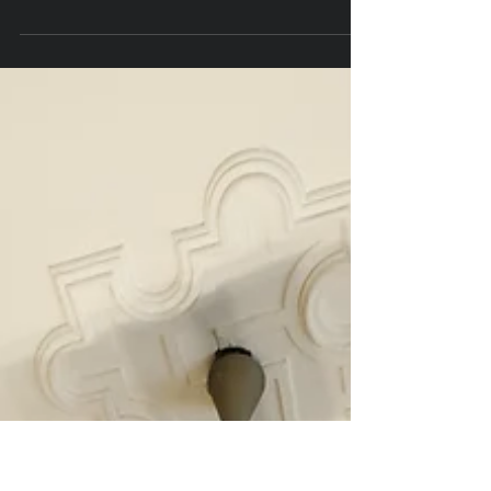
BienNoLo _ catalogo
Catalogo BienNoLo - Il catalogo della prima
Biennale d'Arte Contemporanea di Milano
tenutasi nella ex fabbrica di panettoni Cova
nel...