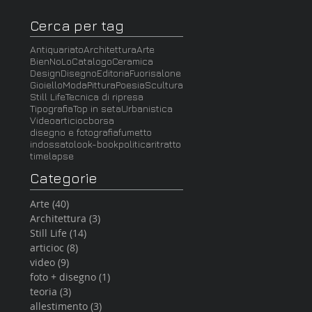
Cerca per tag
Antiquariato
Architettura
Arte
BienNoLo
Catalogo
Ceramica
Design
Disegno
Editoria
Fuorisalone
Gioiello
Moda
Pittura
Poesia
Scultura
Still Life
Tecnica di ripresa
Tipografia
Top in seta
Urbanistica
Video
articioc
borsa
disegno e fotografia
fumetto
indossato
look-book
politica
ritratto
timelapse
Categorie
Arte
(40)
40 post
Architettura
(3)
3 post
Still Life
(14)
14 post
articioc
(8)
8 post
video
(9)
9 post
foto + disegno
(1)
1 post
teoria
(3)
3 post
allestimento
(3)
3 post