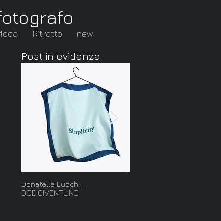
fotografo
Moda
Ritratto
new
Post in evidenza
Donatella Lucchi _
Cut: nuova serie della
DODICIVENTUNO
collezione Ghiaccio di
Francesca Mo