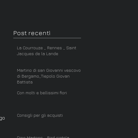
Post recenti
La Courrouze _ Rennes _ Saint
Jacques de la Lande
Martirio di san Giovanni vescovo
di Bergamo_Tiepolo Giovan
Battista
Con molti e bellissimi fiori
Consigli per gli acquisti
ego
Dino Martens _ Bird ciotola