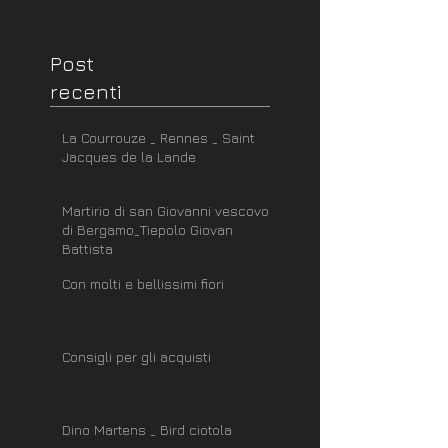
Post
recenti
La Courrouze _ Rennes _ Saint
Jacques de la Lande
Martirio di san Giovanni vescovo
di Bergamo_Tiepolo Giovan
Battista
Con molti e bellissimi fiori
Consigli per gli acquisti
Dino Martens _ Bird ciotola