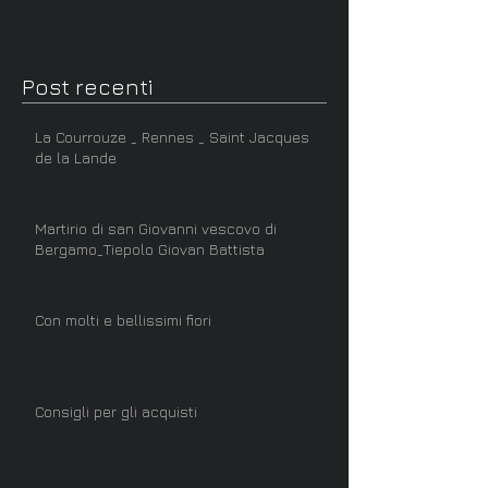
Post recenti
La Courrouze _ Rennes _ Saint Jacques
de la Lande
Martirio di san Giovanni vescovo di
Bergamo_Tiepolo Giovan Battista
Con molti e bellissimi fiori
Consigli per gli acquisti