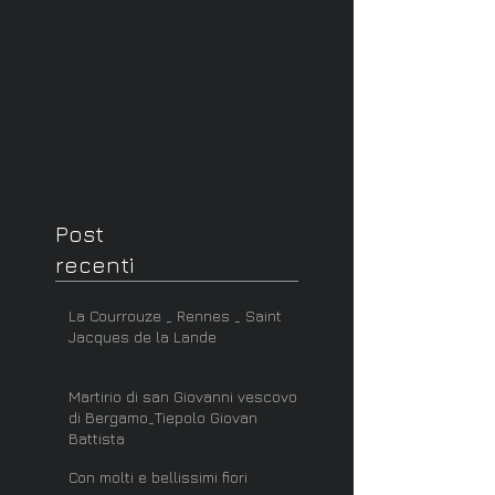
Post
recenti
La Courrouze _ Rennes _ Saint
Jacques de la Lande
Martirio di san Giovanni vescovo
di Bergamo_Tiepolo Giovan
Battista
Con molti e bellissimi fiori