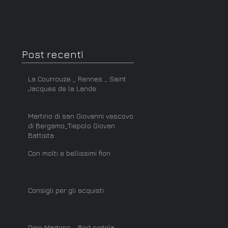
Post recenti
La Courrouze _ Rennes _ Saint
Jacques de la Lande
Martirio di san Giovanni vescovo
di Bergamo_Tiepolo Giovan
Battista
Con molti e bellissimi fiori
Consigli per gli acquisti
Dino Martens _ Bird ciotola