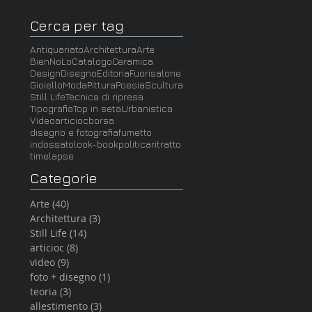
Cerca per tag
Antiquariato
Architettura
Arte
BienNoLo
Catalogo
Ceramica
Design
Disegno
Editoria
Fuorisalone
Gioiello
Moda
Pittura
Poesia
Scultura
Still Life
Tecnica di ripresa
Tipografia
Top in seta
Urbanistica
Video
articioc
borsa
disegno e fotografia
fumetto
indossato
look-book
politica
ritratto
timelapse
Categorie
Arte
(40)
40 post
Architettura
(3)
3 post
Still Life
(14)
14 post
articioc
(8)
8 post
video
(9)
9 post
foto + disegno
(1)
1 post
teoria
(3)
3 post
allestimento
(3)
3 post