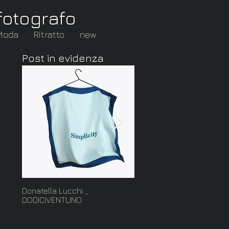
fotografo
Moda
Ritratto
new
Post in evidenza
Donatella Lucchi _
Cut: nuova serie della
DODICIVENTUNO
collezione Ghiaccio di
Francesca Mo