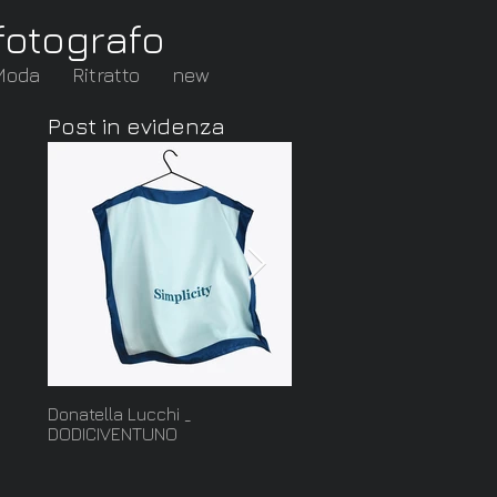
fotografo
Moda
Ritratto
new
Post in evidenza
Donatella Lucchi _
Cut: nuova serie della
DODICIVENTUNO
collezione Ghiaccio di
Francesca Mo