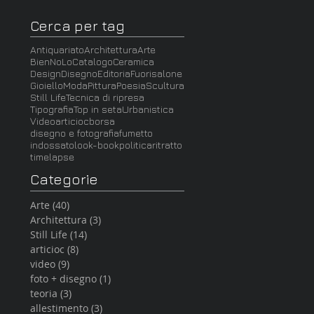
Cerca per tag
Antiquariato
Architettura
Arte
BienNoLo
Catalogo
Ceramica
Design
Disegno
Editoria
Fuorisalone
Gioiello
Moda
Pittura
Poesia
Scultura
Still Life
Tecnica di ripresa
Tipografia
Top in seta
Urbanistica
Video
articioc
borsa
disegno e fotografia
fumetto
indossato
look-book
politica
ritratto
timelapse
Categorie
Arte
(40)
40 post
Architettura
(3)
3 post
Still Life
(14)
14 post
articioc
(8)
8 post
video
(9)
9 post
foto + disegno
(1)
1 post
teoria
(3)
3 post
allestimento
(3)
3 post