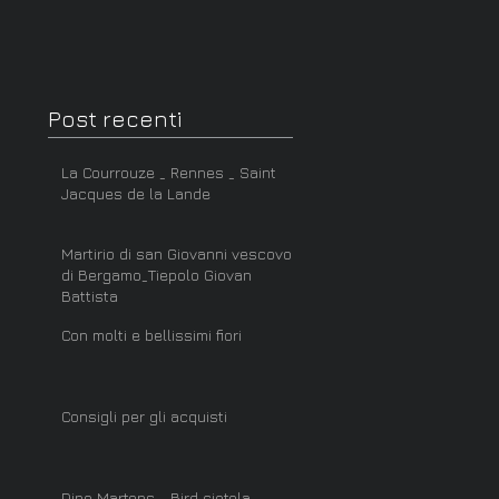
Post recenti
La Courrouze _ Rennes _ Saint
Jacques de la Lande
Martirio di san Giovanni vescovo
di Bergamo_Tiepolo Giovan
Battista
Con molti e bellissimi fiori
Consigli per gli acquisti
Dino Martens _ Bird ciotola