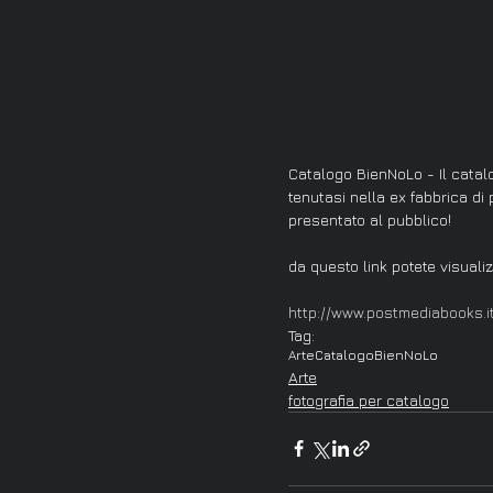
Catalogo BienNoLo - Il catal
tenutasi nella ex fabbrica di
presentato al pubblico!
da questo link potete visualiz
http://www.postmediabooks.i
Tag:
Arte
Catalogo
BienNoLo
Arte
fotografia per catalogo