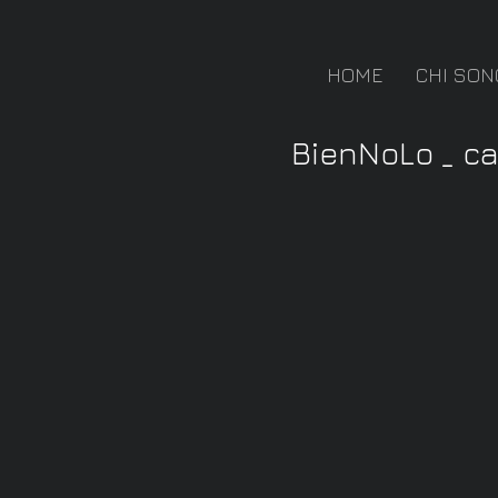
HOME
CHI SON
BienNoLo _ c