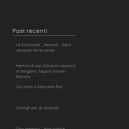
Post recenti
La Courrouze _ Rennes _ Saint
Jacques de la Lande
Martirio di san Giovanni vescovo
di Bergamo_Tiepolo Giovan
Battista
Con molti e bellissimi fiori
Consigli per gli acquisti
Dino Martens _ Bird ciotola