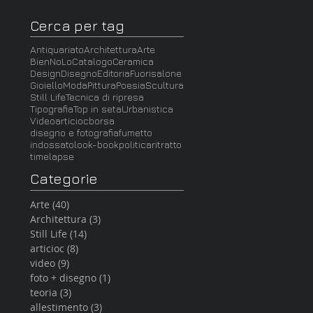
Cerca per tag
Antiquariato
Architettura
Arte
BienNoLo
Catalogo
Ceramica
Design
Disegno
Editoria
Fuorisalone
Gioiello
Moda
Pittura
Poesia
Scultura
Still Life
Tecnica di ripresa
Tipografia
Top in seta
Urbanistica
Video
articioc
borsa
disegno e fotografia
fumetto
indossato
look-book
politica
ritratto
timelapse
Categorie
Arte
(40)
40 post
Architettura
(3)
3 post
Still Life
(14)
14 post
articioc
(8)
8 post
video
(9)
9 post
foto + disegno
(1)
1 post
teoria
(3)
3 post
allestimento
(3)
3 post