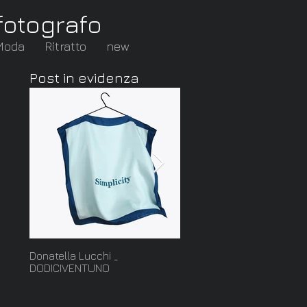
fotografo
Moda
Ritratto
new
Post in evidenza
Donatella Lucchi _
Cut: nuova serie della
DODICIVENTUNO
collezione Ghiaccio di
Francesca Mo