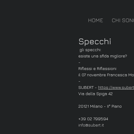
HOME
CHI SON
Specchi
 gli specchi:
esiste una sfida migliore?
-
Riflessi e Riflessioni
il 07 novembre Francesca Mo 
-
SUBERT - 
https://www.subert.
Via della Spiga 42
20121 Milano - II° Piano
+39 02 799594
info@subert.it