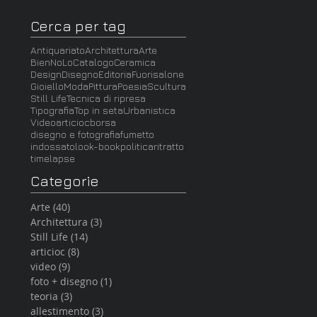
Cerca per tag
Antiquariato
Architettura
Arte
BienNoLo
Catalogo
Ceramica
Design
Disegno
Editoria
Fuorisalone
Gioiello
Moda
Pittura
Poesia
Scultura
Still Life
Tecnica di ripresa
Tipografia
Top in seta
Urbanistica
Video
articioc
borsa
disegno e fotografia
fumetto
indossato
look-book
politica
ritratto
timelapse
Categorie
Arte
(40)
40 post
Architettura
(3)
3 post
Still Life
(14)
14 post
articioc
(8)
8 post
video
(9)
9 post
foto + disegno
(1)
1 post
teoria
(3)
3 post
allestimento
(3)
3 post