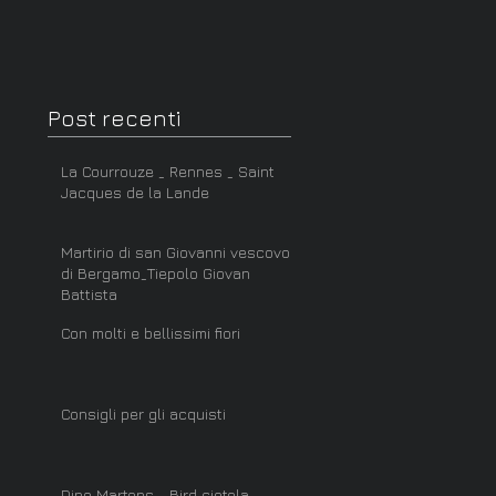
Post recenti
La Courrouze _ Rennes _ Saint
Jacques de la Lande
Martirio di san Giovanni vescovo
di Bergamo_Tiepolo Giovan
Battista
Con molti e bellissimi fiori
Consigli per gli acquisti
Dino Martens _ Bird ciotola