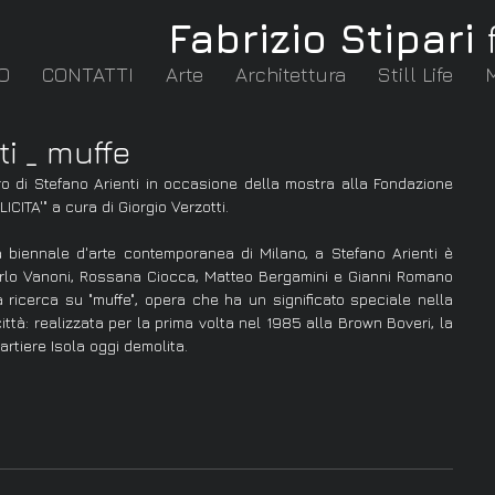
Fabrizio Stipari
O
CONTATTI
Arte
Architettura
Still Life
i _ muffe
CITA'" a cura di Giorgio Verzotti.
 biennale d'arte contemporanea di Milano, a Stefano Arienti è 
arlo Vanoni, Rossana Ciocca, Matteo Bergamini e Gianni Romano 
 ricerca su "muffe", opera che ha un significato speciale nella 
città: realizzata per la prima volta nel 1985 alla Brown Boveri, la 
uartiere Isola oggi demolita.