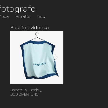
fotografo
Moda
Ritratto
new
Post in evidenza
Donatella Lucchi _
Cut: nuova serie della
DODICIVENTUNO
collezione Ghiaccio di
Francesca Mo