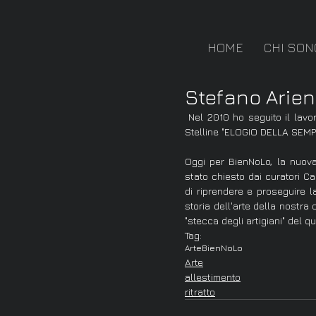
HOME
CHI SON
Stefano Arient
 Nel 2010 ho seguito il lavoro di Stefano Arienti in occasione della mostra alla Fondazione 
Stelline "ELOGIO DELLA SEMPLI
Oggi per BienNoLo, la nuova
stato chiesto dai curatori C
di riprendere e proseguire la
storia dell'arte della nostra 
"stecca degli artigiani" del q
Tag:
Arte
BienNoLo
Arte
allestimento
ritratto