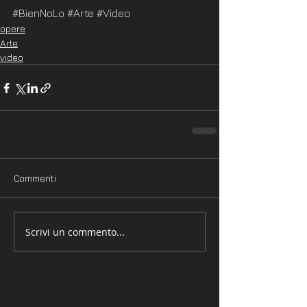
#BienNoLo
#Arte
#Video
opere
Arte
video
Commenti
Scrivi un commento...