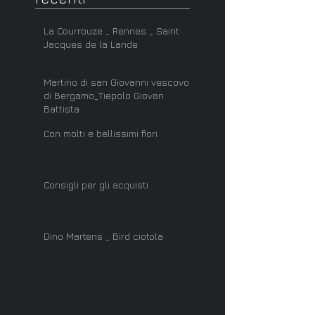
La Courrouze _ Rennes _ Saint
Jacques de la Lande
Martirio di san Giovanni vescovo
di Bergamo_Tiepolo Giovan
Battista
Con molti e bellissimi fiori
Consigli per gli acquisti
Dino Martens _ Bird ciotola