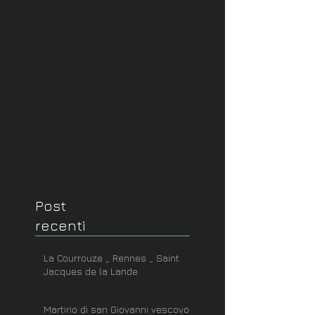
Post
recenti
La Courrouze _ Rennes _ Saint
Jacques de la Lande
Martirio di san Giovanni vescovo