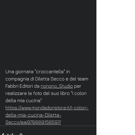
Una giornata "croccantella" in 
compagnia di Diletta Secco e del team 
Fabbri Editori da 
nonono_Studio
 per 
realizzare le foto del suo libro "I colori 
della mia cucina"
https://www.mondadoristore.it/I-colori-
della-mia-cucina-Diletta-
Secco/eai978889158597/