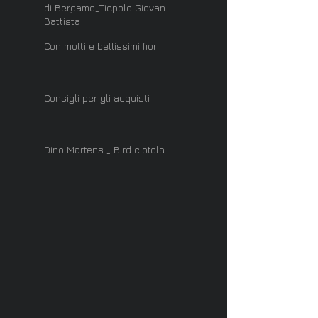
di Bergamo_Tiepolo Giovan
Battista
Con molti e bellissimi fiori
Consigli per gli acquisti
Dino Martens _ Bird ciotola