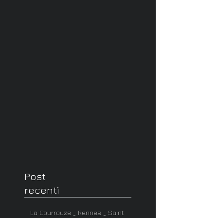
Post
recenti
La Courrouze _ Rennes _ Saint