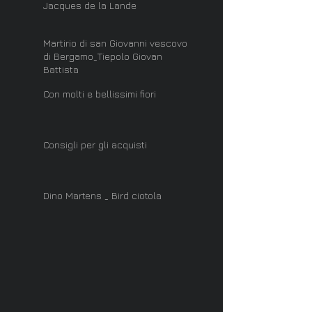
Jacques de la Lande
Martirio di san Giovanni vescovo
di Bergamo_Tiepolo Giovan
Battista
Con molti e bellissimi fiori
Consigli per gli acquisti
Dino Martens _ Bird ciotola