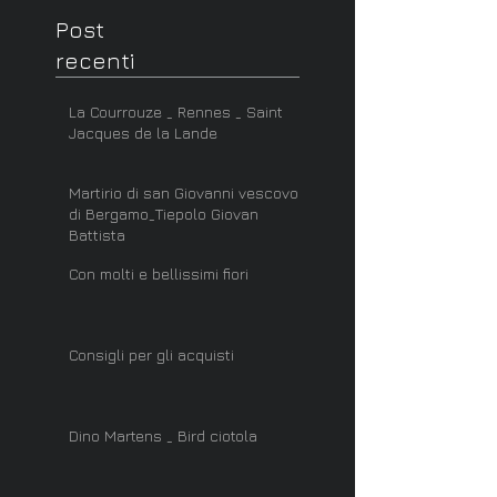
Post
recenti
La Courrouze _ Rennes _ Saint
Jacques de la Lande
Martirio di san Giovanni vescovo
di Bergamo_Tiepolo Giovan
Battista
Con molti e bellissimi fiori
Consigli per gli acquisti
Dino Martens _ Bird ciotola