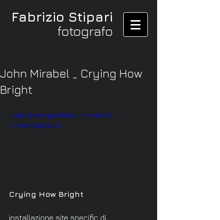
Fabrizio Stipari
fotografo
John Mirabel _ Crying How
Bright
https://www.youtube.com/watch?
v=HDwS9oj9UAs
Crying How Bright 
installazione site specific di 