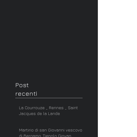
Post
recenti
La Courrouze _ Rennes _ Saint
Jacques de la Lande
Martirio di san Giovanni vescovo
di Bergamo_Tiepolo Giovan