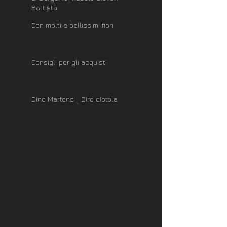
Battista
Con molti e bellissimi fiori
Consigli per gli acquisti
Dino Martens _ Bird ciotola