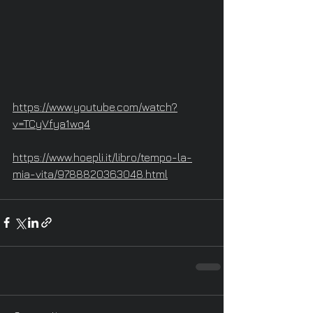
https://www.youtube.com/watch?
v=TCyVfya1wq4
https://www.hoepli.it/libro/tempo-la-
mia-vita/9788820363048.html