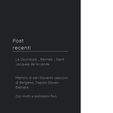
Post
recenti
La Courrouze _ Rennes _ Saint
Jacques de la Lande
Martirio di san Giovanni vescovo
di Bergamo_Tiepolo Giovan
Battista
Con molti e bellissimi fiori